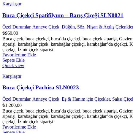
Karşılaştır
Buca Çiçekçi Spatifilyum – Barış Çiçeği SLN0021
Özel Durumlar
,
Anneye Çiçek
,
Düğün, Söz, Nişan & Açılış Çelenkler
₺
960,00
Buca çiçek, buca çiçekçi, buca’da çiçekçi, buca çiçek siparişi, Gazie
siparişi, karabağlar çiçek, karabağlar çiçekçi, karabağlar’da çiçekçi, K
çiçekçi, İzmir çiçek siparişi
Favorilerime Ekle
Sepete Ekle
Quick view
Karşılaştır
Buca Çiçekçi Pachira SLN0023
Özel Durumlar
,
Anneye Çiçek
,
Eş & Hanım için Çiçekler
,
Saksı Çiçek
₺
1.200,00
Buca çiçek, buca çiçekçi, buca’da çiçekçi, buca çiçek siparişi, Gazie
siparişi, karabağlar çiçek, karabağlar çiçekçi, karabağlar’da çiçekçi, K
çiçekçi, İzmir çiçek siparişi
Favorilerime Ekle
Sepete Ekle