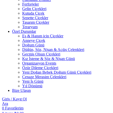
Ferforjeler
Gelin Çiçekleri
Kutuda Çiçek
Sepette Çiçekler
Tasarım Çiçekler
Teraryum
Özel Durumlar
Eş & Hanım için Çiçekler
Anneye Çiçek
Doğum Günü
Düğün, Söz, Nişan & Açılış Çelenkleri
Geçmiş Olsun Çiçekleri
Kız İsteme & Söz & Nişan Günü
Organizasyon Events
Özür Dileme Çiçekleri
Yeni Doğan Bebek Doğum Günü Çiçekleri
Cenaze Merasim Çelenkleri
Yeni İş Günü
Yıl Dönümü
Bize Ulaşın
Giriş / Kayıt Ol
Ara
0
Favorilerim