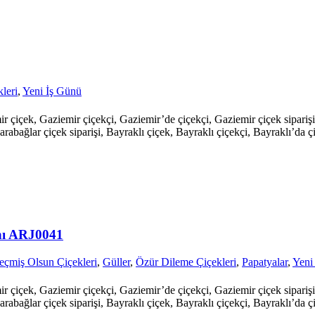
leri
,
Yeni İş Günü
mir çiçek, Gaziemir çiçekçi, Gaziemir’de çiçekçi, Gaziemir çiçek sipari
arabağlar çiçek siparişi, Bayraklı çiçek, Bayraklı çiçekçi, Bayraklı’da çi
anı ARJ0041
eçmiş Olsun Çiçekleri
,
Güller
,
Özür Dileme Çiçekleri
,
Papatyalar
,
Yeni
mir çiçek, Gaziemir çiçekçi, Gaziemir’de çiçekçi, Gaziemir çiçek sipari
arabağlar çiçek siparişi, Bayraklı çiçek, Bayraklı çiçekçi, Bayraklı’da çi