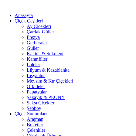
Anasayfa
Çiçek Çeşitleri
Ay Çiçekleri
Çardak Güller
Frezya
Gerberalar
Güller
Kaktüs & Sukulent
Karanfiller
Laleler
Lilyum & Kazablanka
Lisyantus
Mevsim & Kır Çiçekleri
Orkideler
Papatyalar
Şakayık & PEONY
Saksı Çiçekleri
Şebboy
Çiçek Sunumları
Arajman
Buketler
Çelenkler
Çikolatalı Ürünler