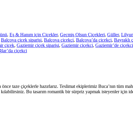
ünü
,
Eş & Hanım için Çiçekler
,
Geçmiş Olsun Çiçekleri
,
Güller
,
Lilyu
Balçova çiçek siparişi
,
Balçova çiçekçi
,
Balçova’da çiçekçi
,
Bayraklı 
ir çiçek
,
Gaziemir çiçek siparişi
,
Gaziemir çiçekçi
,
Gaziemir’de çiçekçi
ğlar’da çiçekçi
nce taze çiçeklerle hazırlarız. Teslimat ekiplerimiz Buca’nın tüm mahall
ı kılabilirsiniz. Bu tasarım romantik bir sürpriz yapmak isteyenler için 