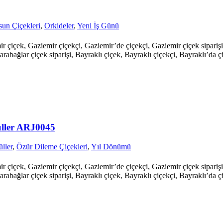
un Çiçekleri
,
Orkideler
,
Yeni İş Günü
mir çiçek, Gaziemir çiçekçi, Gaziemir’de çiçekçi, Gaziemir çiçek sipari
arabağlar çiçek siparişi, Bayraklı çiçek, Bayraklı çiçekçi, Bayraklı’da çi
üller ARJ0045
ller
,
Özür Dileme Çiçekleri
,
Yıl Dönümü
mir çiçek, Gaziemir çiçekçi, Gaziemir’de çiçekçi, Gaziemir çiçek sipari
arabağlar çiçek siparişi, Bayraklı çiçek, Bayraklı çiçekçi, Bayraklı’da çi