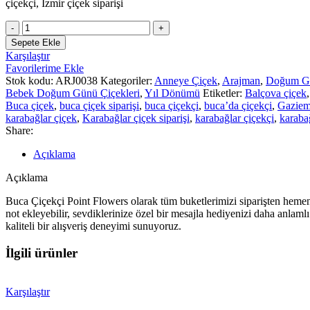
çiçekçi, İzmir çiçek siparişi
Buca
Çiçekçi
Sepete Ekle
Sepette
Karşılaştır
Papatyalar
Favorilerime Ekle
ARJ0038
Stok kodu:
ARJ0038
Kategoriler:
Anneye Çiçek
,
Arajman
,
Doğum G
adet
Bebek Doğum Günü Çiçekleri
,
Yıl Dönümü
Etiketler:
Balçova çiçek
,
Buca çiçek
,
buca çiçek siparişi
,
buca çiçekçi
,
buca’da çiçekçi
,
Gaziem
karabağlar çiçek
,
Karabağlar çiçek siparişi
,
karabağlar çiçekçi
,
karaba
Share:
Açıklama
Açıklama
Buca Çiçekçi Point Flowers olarak tüm buketlerimizi siparişten hemen ö
not ekleyebilir, sevdiklerinize özel bir mesajla hediyenizi daha anlaml
kaliteli bir alışveriş deneyimi sunuyoruz.
İlgili ürünler
Karşılaştır