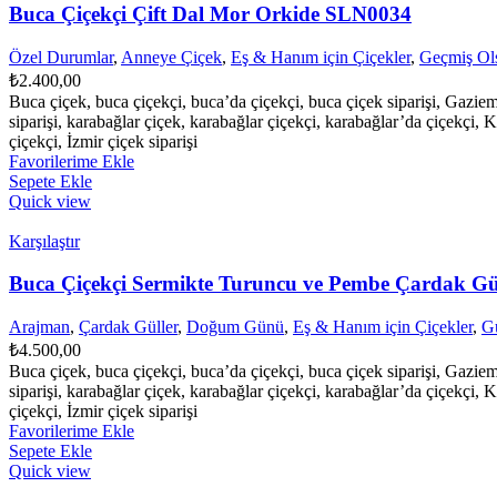
Buca Çiçekçi Çift Dal Mor Orkide SLN0034
Özel Durumlar
,
Anneye Çiçek
,
Eş & Hanım için Çiçekler
,
Geçmiş Ols
₺
2.400,00
Buca çiçek, buca çiçekçi, buca’da çiçekçi, buca çiçek siparişi, Gazie
siparişi, karabağlar çiçek, karabağlar çiçekçi, karabağlar’da çiçekçi, K
çiçekçi, İzmir çiçek siparişi
Favorilerime Ekle
Sepete Ekle
Quick view
Karşılaştır
Buca Çiçekçi Sermikte Turuncu ve Pembe Çardak G
Arajman
,
Çardak Güller
,
Doğum Günü
,
Eş & Hanım için Çiçekler
,
Gü
₺
4.500,00
Buca çiçek, buca çiçekçi, buca’da çiçekçi, buca çiçek siparişi, Gazie
siparişi, karabağlar çiçek, karabağlar çiçekçi, karabağlar’da çiçekçi, K
çiçekçi, İzmir çiçek siparişi
Favorilerime Ekle
Sepete Ekle
Quick view