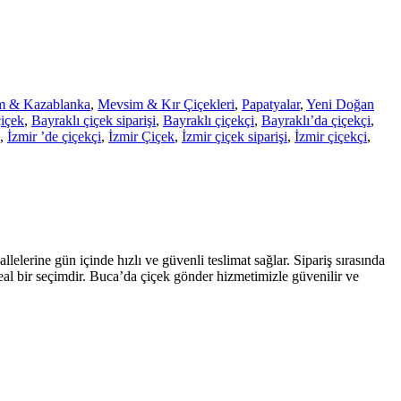
m & Kazablanka
,
Mevsim & Kır Çiçekleri
,
Papatyalar
,
Yeni Doğan
çiçek
,
Bayraklı çiçek siparişi
,
Bayraklı çiçekçi
,
Bayraklı’da çiçekçi
,
,
İzmir ’de çiçekçi
,
İzmir Çiçek
,
İzmir çiçek siparişi
,
İzmir çiçekçi
,
elerine gün içinde hızlı ve güvenli teslimat sağlar. Sipariş sırasında
ideal bir seçimdir. Buca’da çiçek gönder hizmetimizle güvenilir ve