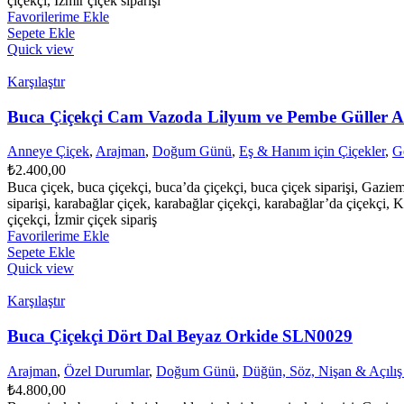
çiçekçi, İzmir çiçek siparişi
Favorilerime Ekle
Sepete Ekle
Quick view
Karşılaştır
Buca Çiçekçi Cam Vazoda Lilyum ve Pembe Güller 
Anneye Çiçek
,
Arajman
,
Doğum Günü
,
Eş & Hanım için Çiçekler
,
G
₺
2.400,00
Buca çiçek, buca çiçekçi, buca’da çiçekçi, buca çiçek siparişi, Gazie
siparişi, karabağlar çiçek, karabağlar çiçekçi, karabağlar’da çiçekçi, K
çiçekçi, İzmir çiçek sipariş
Favorilerime Ekle
Sepete Ekle
Quick view
Karşılaştır
Buca Çiçekçi Dört Dal Beyaz Orkide SLN0029
Arajman
,
Özel Durumlar
,
Doğum Günü
,
Düğün, Söz, Nişan & Açılış
₺
4.800,00