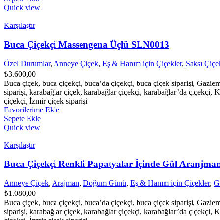
Quick view
Karşılaştır
Buca Çiçekçi Massengena Üçlü SLN0013
Özel Durumlar
,
Anneye Çiçek
,
Eş & Hanım için Çiçekler
,
Saksı Çiçek
₺
3.600,00
Buca çiçek, buca çiçekçi, buca’da çiçekçi, buca çiçek siparişi, Gazie
siparişi, karabağlar çiçek, karabağlar çiçekçi, karabağlar’da çiçekçi, K
çiçekçi, İzmir çiçek siparişi
Favorilerime Ekle
Sepete Ekle
Quick view
Karşılaştır
Buca Çiçekçi Renkli Papatyalar İçinde Gül Aranjm
Anneye Çiçek
,
Arajman
,
Doğum Günü
,
Eş & Hanım için Çiçekler
,
G
₺
1.080,00
Buca çiçek, buca çiçekçi, buca’da çiçekçi, buca çiçek siparişi, Gazie
siparişi, karabağlar çiçek, karabağlar çiçekçi, karabağlar’da çiçekçi, K