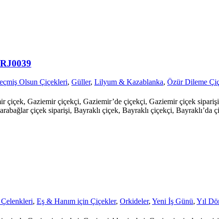
ARJ0039
eçmiş Olsun Çiçekleri
,
Güller
,
Lilyum & Kazablanka
,
Özür Dileme Çiç
mir çiçek, Gaziemir çiçekçi, Gaziemir’de çiçekçi, Gaziemir çiçek sipari
arabağlar çiçek siparişi, Bayraklı çiçek, Bayraklı çiçekçi, Bayraklı’da çi
 Çelenkleri
,
Eş & Hanım için Çiçekler
,
Orkideler
,
Yeni İş Günü
,
Yıl D