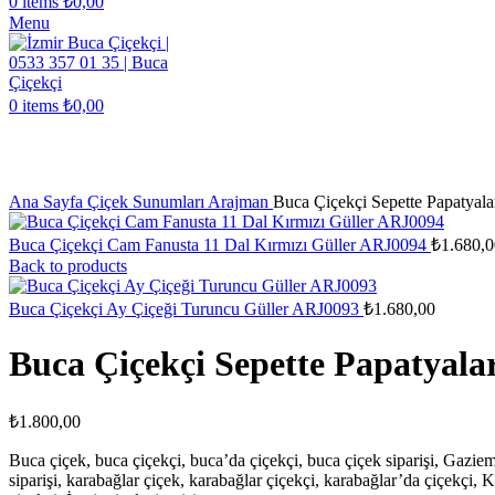
0
items
₺
0,00
Menu
0
items
₺
0,00
Click to enlarge
Ana Sayfa
Çiçek Sunumları
Arajman
Buca Çiçekçi Sepette Papatyal
Buca Çiçekçi Cam Fanusta 11 Dal Kırmızı Güller ARJ0094
₺
1.680,0
Back to products
Buca Çiçekçi Ay Çiçeği Turuncu Güller ARJ0093
₺
1.680,00
Buca Çiçekçi Sepette Papatyal
₺
1.800,00
Buca çiçek, buca çiçekçi, buca’da çiçekçi, buca çiçek siparişi, Gazie
siparişi, karabağlar çiçek, karabağlar çiçekçi, karabağlar’da çiçekçi, K