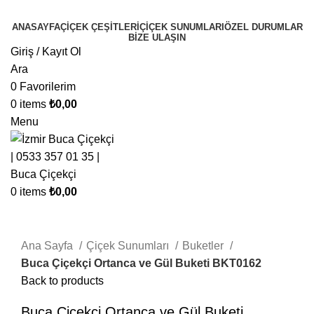
ANASAYFA
ÇIÇEK ÇEŞITLERI
ÇIÇEK SUNUMLARI
ÖZEL DURUMLAR
BIZE ULAŞIN
Giriş / Kayıt Ol
Ara
0
Favorilerim
0
items
₺
0,00
Menu
0
items
₺
0,00
Click to enlarge
Ana Sayfa
Çiçek Sunumları
Buketler
Buca Çiçekçi Ortanca ve Gül Buketi BKT0162
Back to products
Buca Çiçekçi Ortanca ve Gül Buketi