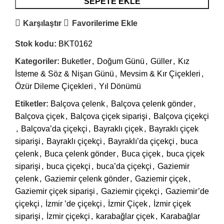
SEPETE EKLE
Karşılaştır
Favorilerime Ekle
Stok kodu:
BKT0162
Kategoriler:
Buketler
,
Doğum Günü
,
Güller
,
Kız
İsteme & Söz & Nişan Günü
,
Mevsim & Kır Çiçekleri
,
Özür Dileme Çiçekleri
,
Yıl Dönümü
Etiketler:
Balçova çelenk
,
Balçova çelenk gönder
,
Balçova çiçek
,
Balçova çiçek siparişi
,
Balçova çiçekçi
,
Balçova’da çiçekçi
,
Bayraklı çiçek
,
Bayraklı çiçek
siparişi
,
Bayraklı çiçekçi
,
Bayraklı’da çiçekçi
,
buca
çelenk
,
Buca çelenk gönder
,
Buca çiçek
,
buca çiçek
siparişi
,
buca çiçekçi
,
buca’da çiçekçi
,
Gaziemir
çelenk
,
Gaziemir çelenk gönder
,
Gaziemir çiçek
,
Gaziemir çiçek siparişi
,
Gaziemir çiçekçi
,
Gaziemir’de
çiçekçi
,
İzmir ’de çiçekçi
,
İzmir Çiçek
,
İzmir çiçek
siparişi
,
İzmir çiçekçi
,
karabağlar çiçek
,
Karabağlar