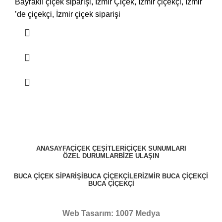
Bayraklı çiçek siparişi, İzmir Çiçek, İzmir çiçekçi, İzmir
’de çiçekçi, İzmir çiçek siparişi
ANASAYFA
ÇIÇEK ÇEŞITLERI
ÇIÇEK SUNUMLARI
ÖZEL DURUMLAR
BIZE ULAŞIN
BUCA ÇIÇEK SIPARIŞI
BUCA ÇIÇEKÇILER
İZMIR BUCA ÇIÇEKÇI
BUCA ÇIÇEKÇI
Web Tasarım: 1007 Medya