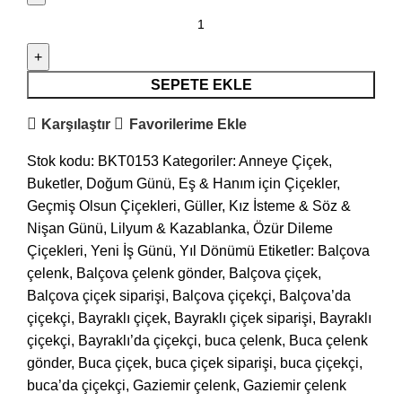
SEPETE EKLE
Karşılaştır
Favorilerime Ekle
Stok kodu:
BKT0153
Kategoriler:
Anneye Çiçek
,
Buketler
,
Doğum Günü
,
Eş & Hanım için Çiçekler
,
Geçmiş Olsun Çiçekleri
,
Güller
,
Kız İsteme & Söz &
Nişan Günü
,
Lilyum & Kazablanka
,
Özür Dileme
Çiçekleri
,
Yeni İş Günü
,
Yıl Dönümü
Etiketler:
Balçova
çelenk
,
Balçova çelenk gönder
,
Balçova çiçek
,
Balçova çiçek siparişi
,
Balçova çiçekçi
,
Balçova’da
çiçekçi
,
Bayraklı çiçek
,
Bayraklı çiçek siparişi
,
Bayraklı
çiçekçi
,
Bayraklı’da çiçekçi
,
buca çelenk
,
Buca çelenk
gönder
,
Buca çiçek
,
buca çiçek siparişi
,
buca çiçekçi
,
buca’da çiçekçi
,
Gaziemir çelenk
,
Gaziemir çelenk