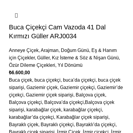
Buca Çiçekçi Cam Vazoda 41 Dal
Kırmızı Güller ARJ0034
Anneye Çiçek
,
Arajman
,
Doğum Günü
,
Eş & Hanım
için Çiçekler
,
Güller
,
Kız İsteme & Söz & Nişan Günü
,
Özür Dileme Çiçekleri
,
Yıl Dönümü
₺
6.600,00
Buca çiçek, buca çiçekçi, buca’da çiçekçi, buca çiçek
siparişi, Gaziemir çiçek, Gaziemir çiçekçi, Gaziemir’de
çiçekçi, Gaziemir çiçek siparişi, Balçova çiçek,
Balçova çiçekçi, Balçova’da çiçekçi,Balçova çiçek
siparişi, karabağlar çiçek, karabağlar çiçekçi,
karabağlar’da çiçekçi, Karabağlar çiçek siparişi,
Bayraklı çiçek, Bayraklı çiçekçi, Bayraklı’da çiçekçi,
Bayraklı çiçek siparişi, İzmir Çiçek, İzmir çiçekçi, İzmir