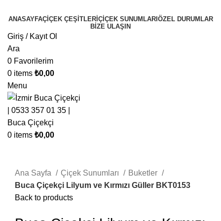
ANASAYFA
ÇIÇEK ÇEŞITLERI
ÇIÇEK SUNUMLARI
ÖZEL DURUMLAR
BIZE ULAŞIN
Giriş / Kayıt Ol
Ara
0
Favorilerim
0
items
₺
0,00
Menu
0
items
₺
0,00
Click to enlarge
Ana Sayfa
Çiçek Sunumları
Buketler
Buca Çiçekçi Lilyum ve Kırmızı Güller BKT0153
Back to products