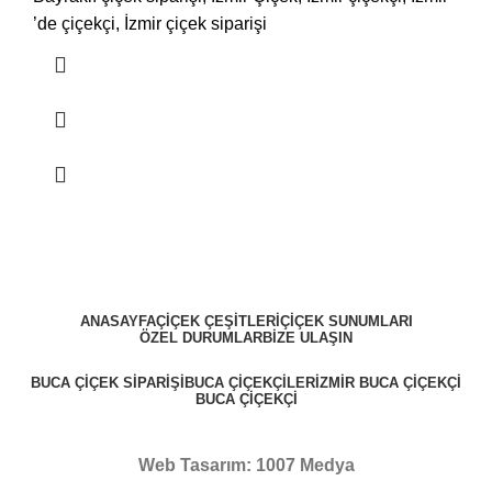
’de çiçekçi, İzmir çiçek siparişi
ANASAYFA
ÇIÇEK ÇEŞITLERI
ÇIÇEK SUNUMLARI
ÖZEL DURUMLAR
BIZE ULAŞIN
BUCA ÇIÇEK SIPARIŞI
BUCA ÇIÇEKÇILER
İZMIR BUCA ÇIÇEKÇI
BUCA ÇIÇEKÇI
Web Tasarım: 1007 Medya