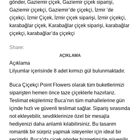
gönder
,
Gaziemir çiçek
,
Gaziemir çiçek siparişi
,
Gaziemir çiçekçi
,
Gaziemir’de çiçekçi
,
İzmir ’de
çiçekçi
,
İzmir Çiçek
,
İzmir çiçek siparişi
,
İzmir çiçekçi
,
karabağlar çiçek
,
Karabağlar çiçek siparişi
,
karabağlar
çiçekçi
,
karabağlar’da çiçekçi
Share:
AÇIKLAMA
Açıklama
Lilyumlar içerisinde 8 adet kırmızı gül bulunmaktadır.
Buca Çiçekçi Point Flowers olarak tüm buketlerimizi
siparişten hemen önce taze çiçeklerle hazırlarız.
Teslimat ekiplerimiz Buca’nın tüm mahallelerine gün
içinde hızlı ve güvenli teslimat sağlar. Sipariş sırasında
not ekleyebilir, sevdiklerinize özel bir mesajla
hediyenizi daha anlamlı kılabilirsiniz. Bu tasarım
romantik bir sürpriz yapmak isteyenler için ideal bir
seçimdir. Buca’da çiçek gönder hizmetimizle güvenilir