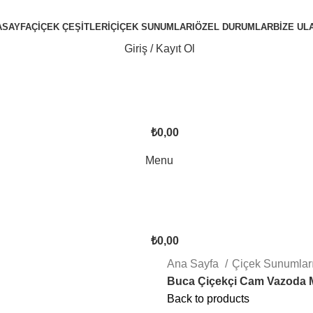
ASAYFA
ÇIÇEK ÇEŞITLERI
ÇIÇEK SUNUMLARI
ÖZEL DURUMLAR
BIZE UL
Giriş / Kayıt Ol
₺
0,00
Menu
₺
0,00
Ana Sayfa
Çiçek Sunumlar
Buca Çiçekçi Cam Vazoda M
Back to products