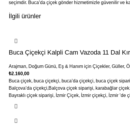
seçimdir. Buca’da çiçek gönder hizmetimizle güvenilir ve kal
İlgili ürünler
Buca Çiçekçi Kalpli Cam Vazoda 11 Dal Kı
Arajman
,
Doğum Günü
,
Eş & Hanım için Çiçekler
,
Güller
,
Ö
₺
2.160,00
Buca çiçek, buca çiçekçi, buca’da çiçekçi, buca çiçek sipari
Balçova’da çiçekçi,Balçova çiçek siparişi, karabağlar çiçek, 
Bayraklı çiçek siparişi, İzmir Çiçek, İzmir çiçekçi, İzmir ’de ç