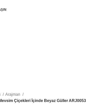
AŞIN
ı
Arajman
evsim Çiçekleri İçinde Beyaz Güller ARJ0053