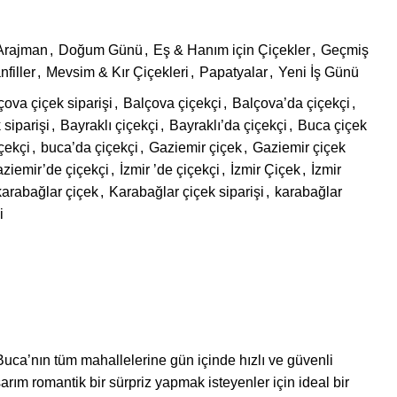
Arajman
,
Doğum Günü
,
Eş & Hanım için Çiçekler
,
Geçmiş
nfiller
,
Mevsim & Kır Çiçekleri
,
Papatyalar
,
Yeni İş Günü
çova çiçek siparişi
,
Balçova çiçekçi
,
Balçova’da çiçekçi
,
 siparişi
,
Bayraklı çiçekçi
,
Bayraklı’da çiçekçi
,
Buca çiçek
çekçi
,
buca’da çiçekçi
,
Gaziemir çiçek
,
Gaziemir çiçek
ziemir’de çiçekçi
,
İzmir ’de çiçekçi
,
İzmir Çiçek
,
İzmir
karabağlar çiçek
,
Karabağlar çiçek siparişi
,
karabağlar
i
Buca’nın tüm mahallelerine gün içinde hızlı ve güvenli
sarım romantik bir sürpriz yapmak isteyenler için ideal bir