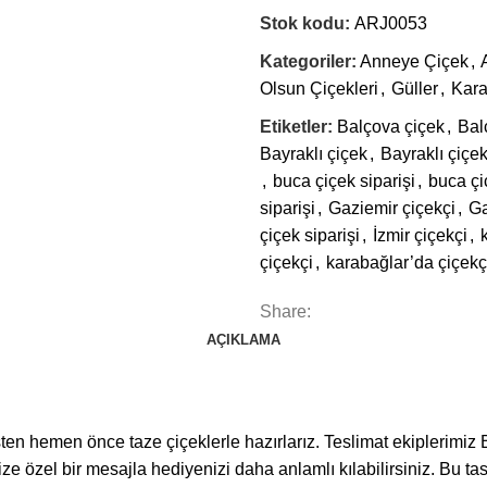
Stok kodu:
ARJ0053
Kategoriler:
Anneye Çiçek
,
Olsun Çiçekleri
,
Güller
,
Kara
Etiketler:
Balçova çiçek
,
Bal
Bayraklı çiçek
,
Bayraklı çiçek
,
buca çiçek siparişi
,
buca çi
siparişi
,
Gaziemir çiçekçi
,
Ga
çiçek siparişi
,
İzmir çiçekçi
,
çiçekçi
,
karabağlar’da çiçekç
Share:
AÇIKLAMA
ten hemen önce taze çiçeklerle hazırlarız. Teslimat ekiplerimiz 
nize özel bir mesajla hediyenizi daha anlamlı kılabilirsiniz. Bu ta