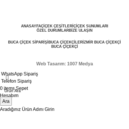
ANASAYFA
ÇIÇEK ÇEŞITLERI
ÇIÇEK SUNUMLARI
ÖZEL DURUMLAR
BIZE ULAŞIN
BUCA ÇIÇEK SIPARIŞI
BUCA ÇIÇEKÇILER
İZMIR BUCA ÇIÇEKÇI
BUCA ÇIÇEKÇI
Web Tasarım: 1007 Medya
WhatsApp Sipariş
Telefon Sipariş
0
items
Sepet
Hesabım
Ara
Aradığınız Ürün Adını Girin