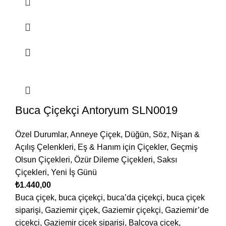
Buca Çiçekçi Antoryum SLN0019
Özel Durumlar
,
Anneye Çiçek
,
Düğün, Söz, Nişan &
Açılış Çelenkleri
,
Eş & Hanım için Çiçekler
,
Geçmiş
Olsun Çiçekleri
,
Özür Dileme Çiçekleri
,
Saksı
Çiçekleri
,
Yeni İş Günü
₺
1.440,00
Buca çiçek, buca çiçekçi, buca’da çiçekçi, buca çiçek
siparişi, Gaziemir çiçek, Gaziemir çiçekçi, Gaziemir’de
çiçekçi, Gaziemir çiçek siparişi, Balçova çiçek,