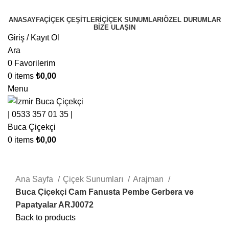
ANASAYFA
ÇIÇEK ÇEŞITLERI
ÇIÇEK SUNUMLARI
ÖZEL DURUMLAR
BIZE ULAŞIN
Giriş / Kayıt Ol
Ara
0
Favorilerim
0
items
₺
0,00
Menu
0
items
₺
0,00
Click to enlarge
Ana Sayfa
Çiçek Sunumları
Arajman
Buca Çiçekçi Cam Fanusta Pembe Gerbera ve
Papatyalar ARJ0072
Back to products