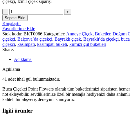
çiçekçi, İzmir çiçek siparişi
Buca
Çiçekçi
Sepete Ekle
Beyaz
Karşılaştır
ve
Favorilerime Ekle
Pembe
Stok kodu:
BKT0066
Kategoriler:
Anneye Çiçek
,
Buketler
,
Doğum 
İthal
çiçekçi
,
Balçova’da çiçekçi
,
Bayraklı çiçek
,
Bayraklı’da çiçekçi
,
buca
Güller
çiçekçi
,
kasımpatı
,
kasımpatı buketi
,
kırmızı gül buketleri
41
Share:
Dal
BKT0066
Açıklama
adet
Açıklama
41 adet ithal gül bulunmaktadır.
Buca Çiçekçi Point Flowers olarak tüm buketlerimizi siparişten hemen ö
not ekleyebilir, sevdiklerinize özel bir mesajla hediyenizi daha anlaml
kaliteli bir alışveriş deneyimi sunuyoruz
İlgili ürünler