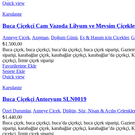
Quick view
Karşılaştır
Buca Çiçekçi Cam Vazoda Lilyum ve Mevsim Çiçekl
Anneye Çiçek
,
Arajman
,
Doğum Günü
,
Eş & Hanım için Çiçekler
,
G
₺
1.500,00
Buca çiçek, buca çiçekçi, buca’da çiçekçi, buca çiçek siparişi, Gazie
siparişi, karabağlar çiçek, karabağlar çiçekçi, karabağlar’da çiçekçi, K
çiçekçi, İzmir çiçek siparişi
Favorilerime Ekle
Sepete Ekle
Quick view
Karşılaştır
Buca Çiçekçi Antoryum SLN0019
Özel Durumlar
,
Anneye Çiçek
,
Düğün, Söz, Nişan & Açılış Çelenkler
₺
1.440,00
Buca çiçek, buca çiçekçi, buca’da çiçekçi, buca çiçek siparişi, Gazie
siparişi, karabağlar çiçek, karabağlar çiçekçi, karabağlar’da çiçekçi, K
çiçekçi, İzmir çiçek siparişi