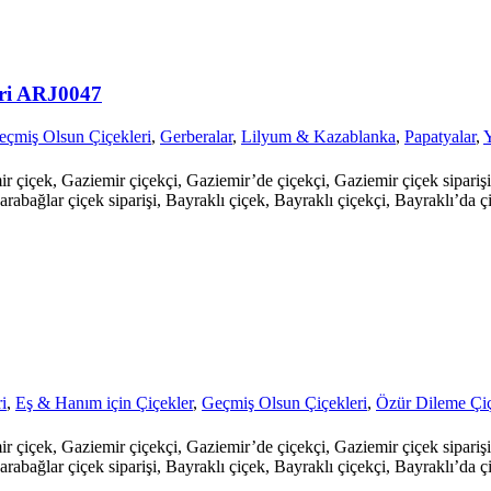
eri ARJ0047
eçmiş Olsun Çiçekleri
,
Gerberalar
,
Lilyum & Kazablanka
,
Papatyalar
,
Y
mir çiçek, Gaziemir çiçekçi, Gaziemir’de çiçekçi, Gaziemir çiçek sipari
arabağlar çiçek siparişi, Bayraklı çiçek, Bayraklı çiçekçi, Bayraklı’da çi
i
,
Eş & Hanım için Çiçekler
,
Geçmiş Olsun Çiçekleri
,
Özür Dileme Çiç
mir çiçek, Gaziemir çiçekçi, Gaziemir’de çiçekçi, Gaziemir çiçek sipari
arabağlar çiçek siparişi, Bayraklı çiçek, Bayraklı çiçekçi, Bayraklı’da çi