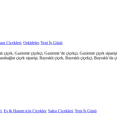
un Çiçekleri
,
Orkideler
,
Yeni İş Günü
mir çiçek, Gaziemir çiçekçi, Gaziemir’de çiçekçi, Gaziemir çiçek sipari
arabağlar çiçek siparişi, Bayraklı çiçek, Bayraklı çiçekçi, Bayraklı’da çi
i
,
Eş & Hanım için Çiçekler
,
Saksı Çiçekleri
,
Yeni İş Günü