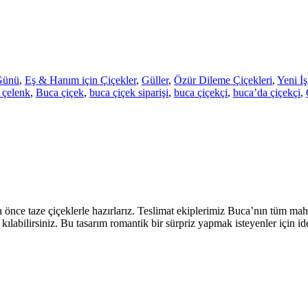
Günü
,
Eş & Hanım için Çiçekler
,
Güller
,
Özür Dileme Çiçekleri
,
Yeni İ
 çelenk
,
Buca çiçek
,
buca çiçek siparişi
,
buca çiçekçi
,
buca’da çiçekçi
,
nce taze çiçeklerle hazırlarız. Teslimat ekiplerimiz Buca’nın tüm mahall
ı kılabilirsiniz. Bu tasarım romantik bir sürpriz yapmak isteyenler için 