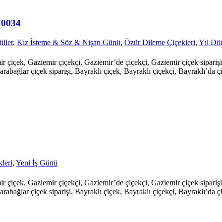
J0034
ller
,
Kız İsteme & Söz & Nişan Günü
,
Özür Dileme Çiçekleri
,
Yıl D
mir çiçek, Gaziemir çiçekçi, Gaziemir’de çiçekçi, Gaziemir çiçek sipari
arabağlar çiçek siparişi, Bayraklı çiçek, Bayraklı çiçekçi, Bayraklı’da çi
leri
,
Yeni İş Günü
mir çiçek, Gaziemir çiçekçi, Gaziemir’de çiçekçi, Gaziemir çiçek sipari
arabağlar çiçek siparişi, Bayraklı çiçek, Bayraklı çiçekçi, Bayraklı’da çi