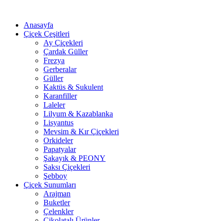
Anasayfa
Çiçek Çeşitleri
Ay Çiçekleri
Çardak Güller
Frezya
Gerberalar
Güller
Kaktüs & Sukulent
Karanfiller
Laleler
Lilyum & Kazablanka
Lisyantus
Mevsim & Kır Çiçekleri
Orkideler
Papatyalar
Şakayık & PEONY
Saksı Çiçekleri
Şebboy
Çiçek Sunumları
Arajman
Buketler
Çelenkler
Çikolatalı Ürünler