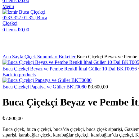
0
items
₺
0,00
Menu
0
items
₺
0,00
Click to enlarge
Ana Sayfa
Çiçek Sunumları
Buketler
Buca Çiçekçi Beyaz ve Pembe 
Buca Çiçekçi Beyaz ve Pembe Renkli İthal Güller 10 Dal BKT0056
Back to products
Buca Çiçekçi Papatya ve Güller BKT0080
₺
3.600,00
Buca Çiçekçi Beyaz ve Pembe İ
₺
7.800,00
Buca çiçek, buca çiçekçi, buca’da çiçekçi, buca çiçek siparişi, Gazie
siparişi, karabağlar çiçek, karabağlar çiçekçi, karabağlar’da çiçekçi, K