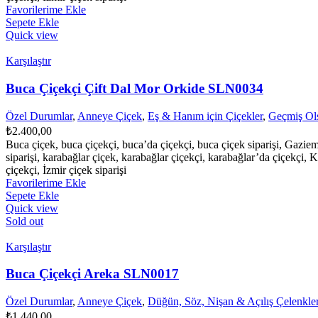
Favorilerime Ekle
Sepete Ekle
Quick view
Karşılaştır
Buca Çiçekçi Çift Dal Mor Orkide SLN0034
Özel Durumlar
,
Anneye Çiçek
,
Eş & Hanım için Çiçekler
,
Geçmiş Ols
₺
2.400,00
Buca çiçek, buca çiçekçi, buca’da çiçekçi, buca çiçek siparişi, Gazie
siparişi, karabağlar çiçek, karabağlar çiçekçi, karabağlar’da çiçekçi, K
çiçekçi, İzmir çiçek siparişi
Favorilerime Ekle
Sepete Ekle
Quick view
Sold out
Karşılaştır
Buca Çiçekçi Areka SLN0017
Özel Durumlar
,
Anneye Çiçek
,
Düğün, Söz, Nişan & Açılış Çelenkler
₺
1.440,00