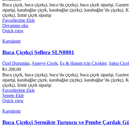
Buca çiçek, buca çiçekçi, buca’da çiçekçi, buca çiçek siparişi, Gazie
siparişi, karabağlar çiçek, karabağlar çiçekçi, karabağlar’da çiçekçi, K
çiçekçi, İzmir çiçek siparişi
Favorilerime Ekle
Devamını oku
Quick view
Karşılaştır
Buca Çiçekçi Şeflera SLN0001
Özel Durumlar
,
Anneye Çiçek
,
Eş & Hanım için Çiçekler
,
Saksı Çiçek
₺
1.200,00
Buca çiçek, buca çiçekçi, buca’da çiçekçi, buca çiçek siparişi, Gazie
siparişi, karabağlar çiçek, karabağlar çiçekçi, karabağlar’da çiçekçi, K
çiçekçi, İzmir çiçek siparişi
Favorilerime Ekle
Sepete Ekle
Quick view
Karşılaştır
Buca Çiçekçi Sermikte Turuncu ve Pembe Çardak G