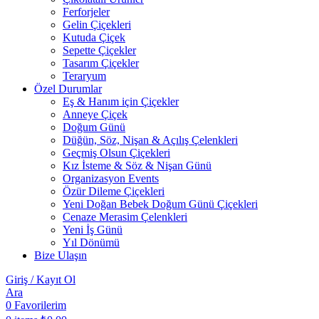
Ferforjeler
Gelin Çiçekleri
Kutuda Çiçek
Sepette Çiçekler
Tasarım Çiçekler
Teraryum
Özel Durumlar
Eş & Hanım için Çiçekler
Anneye Çiçek
Doğum Günü
Düğün, Söz, Nişan & Açılış Çelenkleri
Geçmiş Olsun Çiçekleri
Kız İsteme & Söz & Nişan Günü
Organizasyon Events
Özür Dileme Çiçekleri
Yeni Doğan Bebek Doğum Günü Çiçekleri
Cenaze Merasim Çelenkleri
Yeni İş Günü
Yıl Dönümü
Bize Ulaşın
Giriş / Kayıt Ol
Ara
0
Favorilerim