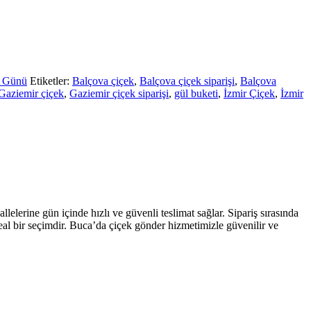
ş Günü
Etiketler:
Balçova çiçek
,
Balçova çiçek siparişi
,
Balçova
Gaziemir çiçek
,
Gaziemir çiçek siparişi
,
gül buketi
,
İzmir Çiçek
,
İzmir
elerine gün içinde hızlı ve güvenli teslimat sağlar. Sipariş sırasında
ideal bir seçimdir. Buca’da çiçek gönder hizmetimizle güvenilir ve