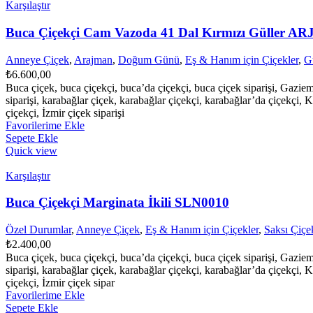
Karşılaştır
Buca Çiçekçi Cam Vazoda 41 Dal Kırmızı Güller AR
Anneye Çiçek
,
Arajman
,
Doğum Günü
,
Eş & Hanım için Çiçekler
,
Gü
₺
6.600,00
Buca çiçek, buca çiçekçi, buca’da çiçekçi, buca çiçek siparişi, Gazie
siparişi, karabağlar çiçek, karabağlar çiçekçi, karabağlar’da çiçekçi, K
çiçekçi, İzmir çiçek siparişi
Favorilerime Ekle
Sepete Ekle
Quick view
Karşılaştır
Buca Çiçekçi Marginata İkili SLN0010
Özel Durumlar
,
Anneye Çiçek
,
Eş & Hanım için Çiçekler
,
Saksı Çiçek
₺
2.400,00
Buca çiçek, buca çiçekçi, buca’da çiçekçi, buca çiçek siparişi, Gazie
siparişi, karabağlar çiçek, karabağlar çiçekçi, karabağlar’da çiçekçi, K
çiçekçi, İzmir çiçek sipar
Favorilerime Ekle
Sepete Ekle