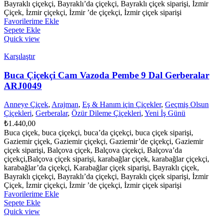
Bayraklı çiçekçi, Bayraklı’da çiçekçi, Bayraklı çiçek siparişi, İzmir
Çiçek, İzmir çiçekçi, İzmir ’de çiçekçi, İzmir çiçek siparişi
Favorilerime Ekle
Sepete Ekle
Quick view
Karşılaştır
Buca Çiçekçi Cam Vazoda Pembe 9 Dal Gerberalar
ARJ0049
Anneye Çiçek
,
Arajman
,
Eş & Hanım için Çiçekler
,
Geçmiş Olsun
Çiçekleri
,
Gerberalar
,
Özür Dileme Çiçekleri
,
Yeni İş Günü
₺
1.440,00
Buca çiçek, buca çiçekçi, buca’da çiçekçi, buca çiçek siparişi,
Gaziemir çiçek, Gaziemir çiçekçi, Gaziemir’de çiçekçi, Gaziemir
çiçek siparişi, Balçova çiçek, Balçova çiçekçi, Balçova’da
çiçekçi,Balçova çiçek siparişi, karabağlar çiçek, karabağlar çiçekçi,
karabağlar’da çiçekçi, Karabağlar çiçek siparişi, Bayraklı çiçek,
Bayraklı çiçekçi, Bayraklı’da çiçekçi, Bayraklı çiçek siparişi, İzmir
Çiçek, İzmir çiçekçi, İzmir ’de çiçekçi, İzmir çiçek siparişi
Favorilerime Ekle
Sepete Ekle
Quick view