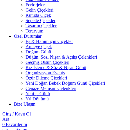
Ferforjeler
Gelin Çiçekleri
Kutuda Çiçek
Sepette Çiçekler
Tasarım Çiçekler
Teraryum
Özel Durumlar
Eş & Hanım için Çiçekler
Anneye Çiçek
Doğum Günü
Düğün, Söz, Nişan & Açılış Çelenkleri
Geçmiş Olsun Çiçekleri
Kız İsteme & Söz & Nişan Günü
Organizasyon Events
Özür Dileme Çiçekleri
Yeni Doğan Bebek Doğum Günü Çiçekleri
Cenaze Merasim Çelenkleri
Yeni İş Günü
Yıl Dönümü
Bize Ulaşın
Giriş / Kayıt Ol
Ara
0
Favorilerim