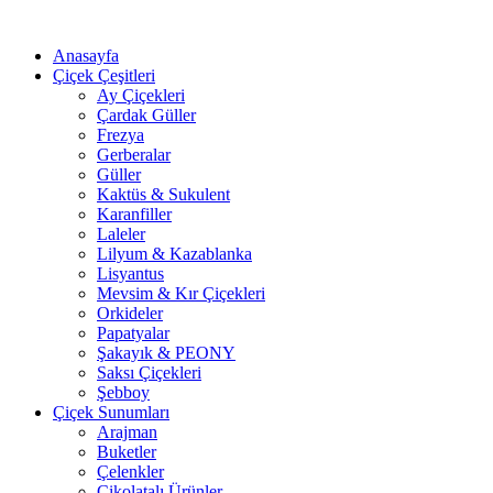
Anasayfa
Çiçek Çeşitleri
Ay Çiçekleri
Çardak Güller
Frezya
Gerberalar
Güller
Kaktüs & Sukulent
Karanfiller
Laleler
Lilyum & Kazablanka
Lisyantus
Mevsim & Kır Çiçekleri
Orkideler
Papatyalar
Şakayık & PEONY
Saksı Çiçekleri
Şebboy
Çiçek Sunumları
Arajman
Buketler
Çelenkler
Çikolatalı Ürünler