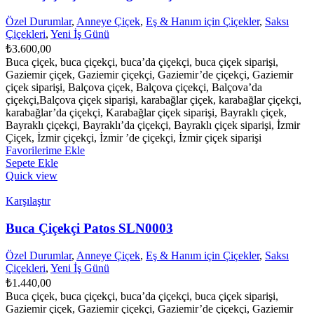
Özel Durumlar
,
Anneye Çiçek
,
Eş & Hanım için Çiçekler
,
Saksı
Çiçekleri
,
Yeni İş Günü
₺
3.600,00
Buca çiçek, buca çiçekçi, buca’da çiçekçi, buca çiçek siparişi,
Gaziemir çiçek, Gaziemir çiçekçi, Gaziemir’de çiçekçi, Gaziemir
çiçek siparişi, Balçova çiçek, Balçova çiçekçi, Balçova’da
çiçekçi,Balçova çiçek siparişi, karabağlar çiçek, karabağlar çiçekçi,
karabağlar’da çiçekçi, Karabağlar çiçek siparişi, Bayraklı çiçek,
Bayraklı çiçekçi, Bayraklı’da çiçekçi, Bayraklı çiçek siparişi, İzmir
Çiçek, İzmir çiçekçi, İzmir ’de çiçekçi, İzmir çiçek siparişi
Favorilerime Ekle
Sepete Ekle
Quick view
Karşılaştır
Buca Çiçekçi Patos SLN0003
Özel Durumlar
,
Anneye Çiçek
,
Eş & Hanım için Çiçekler
,
Saksı
Çiçekleri
,
Yeni İş Günü
₺
1.440,00
Buca çiçek, buca çiçekçi, buca’da çiçekçi, buca çiçek siparişi,
Gaziemir çiçek, Gaziemir çiçekçi, Gaziemir’de çiçekçi, Gaziemir