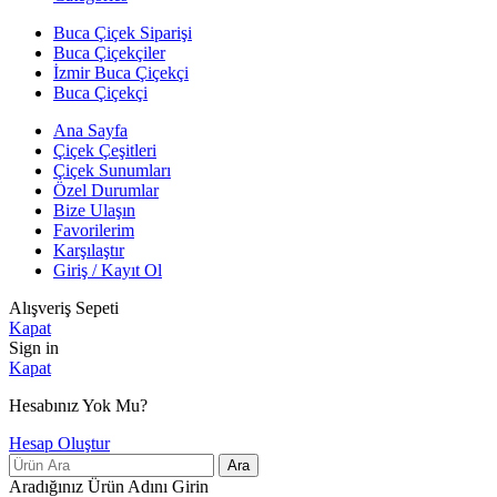
Buca Çiçek Siparişi
Buca Çiçekçiler
İzmir Buca Çiçekçi
Buca Çiçekçi
Ana Sayfa
Çiçek Çeşitleri
Çiçek Sunumları
Özel Durumlar
Bize Ulaşın
Favorilerim
Karşılaştır
Giriş / Kayıt Ol
Alışveriş Sepeti
Kapat
Sign in
Kapat
Hesabınız Yok Mu?
Hesap Oluştur
Ara
Aradığınız Ürün Adını Girin