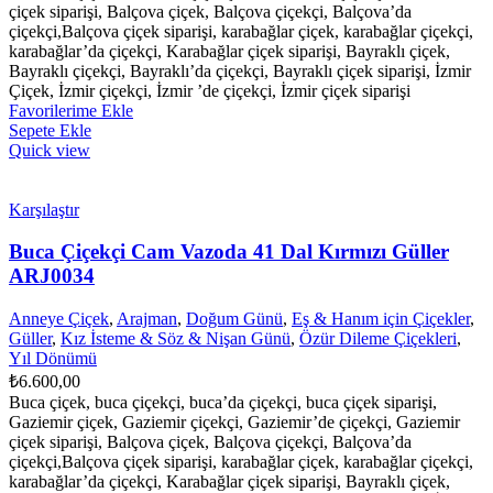
çiçek siparişi, Balçova çiçek, Balçova çiçekçi, Balçova’da
çiçekçi,Balçova çiçek siparişi, karabağlar çiçek, karabağlar çiçekçi,
karabağlar’da çiçekçi, Karabağlar çiçek siparişi, Bayraklı çiçek,
Bayraklı çiçekçi, Bayraklı’da çiçekçi, Bayraklı çiçek siparişi, İzmir
Çiçek, İzmir çiçekçi, İzmir ’de çiçekçi, İzmir çiçek siparişi
Favorilerime Ekle
Sepete Ekle
Quick view
Karşılaştır
Buca Çiçekçi Cam Vazoda 41 Dal Kırmızı Güller
ARJ0034
Anneye Çiçek
,
Arajman
,
Doğum Günü
,
Eş & Hanım için Çiçekler
,
Güller
,
Kız İsteme & Söz & Nişan Günü
,
Özür Dileme Çiçekleri
,
Yıl Dönümü
₺
6.600,00
Buca çiçek, buca çiçekçi, buca’da çiçekçi, buca çiçek siparişi,
Gaziemir çiçek, Gaziemir çiçekçi, Gaziemir’de çiçekçi, Gaziemir
çiçek siparişi, Balçova çiçek, Balçova çiçekçi, Balçova’da
çiçekçi,Balçova çiçek siparişi, karabağlar çiçek, karabağlar çiçekçi,
karabağlar’da çiçekçi, Karabağlar çiçek siparişi, Bayraklı çiçek,