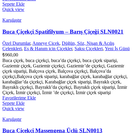
Sepete Ekle
Quick view
Karşılaştır
Buca Çiçekçi Spatifilyum – Barış Çiçeği SLN0021
Özel Durumlar
,
Anneye Çiçek
,
Düğün, Söz, Nişan & Açılış
Çelenkleri
,
Eş & Hanım için Çiçekler
,
Saksı Çiçekleri
,
Yeni İş Günü
₺
960,00
Buca çiçek, buca çiçekçi, buca’da çiçekçi, buca çiçek siparişi,
Gaziemir çiçek, Gaziemir çiçekçi, Gaziemir’de çiçekçi, Gaziemir
çiçek siparişi, Balçova çiçek, Balçova çiçekçi, Balçova’da
çiçekçi,Balçova çiçek siparişi, karabağlar çiçek, karabağlar çiçekçi,
karabağlar’da çiçekçi, Karabağlar çiçek siparişi, Bayraklı çiçek,
Bayraklı çiçekçi, Bayraklı’da çiçekçi, Bayraklı çiçek siparişi, İzmir
Çiçek, İzmir çiçekçi, İzmir ’de çiçekçi, İzmir çiçek siparişi
Favorilerime Ekle
Sepete Ekle
Quick view
Karşılaştır
Buca Çiçekçi Massengena Üçlü SLN0013