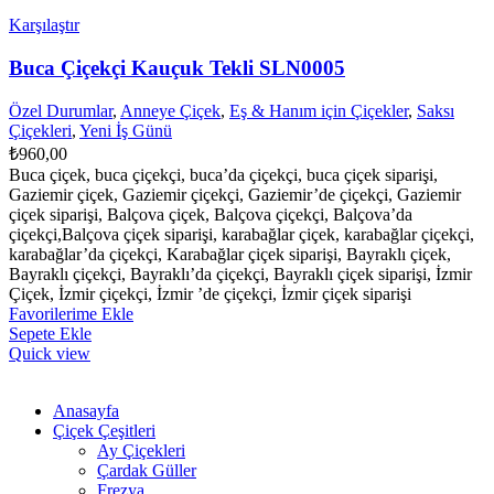
Karşılaştır
Buca Çiçekçi Kauçuk Tekli SLN0005
Özel Durumlar
,
Anneye Çiçek
,
Eş & Hanım için Çiçekler
,
Saksı
Çiçekleri
,
Yeni İş Günü
₺
960,00
Buca çiçek, buca çiçekçi, buca’da çiçekçi, buca çiçek siparişi,
Gaziemir çiçek, Gaziemir çiçekçi, Gaziemir’de çiçekçi, Gaziemir
çiçek siparişi, Balçova çiçek, Balçova çiçekçi, Balçova’da
çiçekçi,Balçova çiçek siparişi, karabağlar çiçek, karabağlar çiçekçi,
karabağlar’da çiçekçi, Karabağlar çiçek siparişi, Bayraklı çiçek,
Bayraklı çiçekçi, Bayraklı’da çiçekçi, Bayraklı çiçek siparişi, İzmir
Çiçek, İzmir çiçekçi, İzmir ’de çiçekçi, İzmir çiçek siparişi
Favorilerime Ekle
Sepete Ekle
Quick view
Anasayfa
Çiçek Çeşitleri
Ay Çiçekleri
Çardak Güller
Frezya