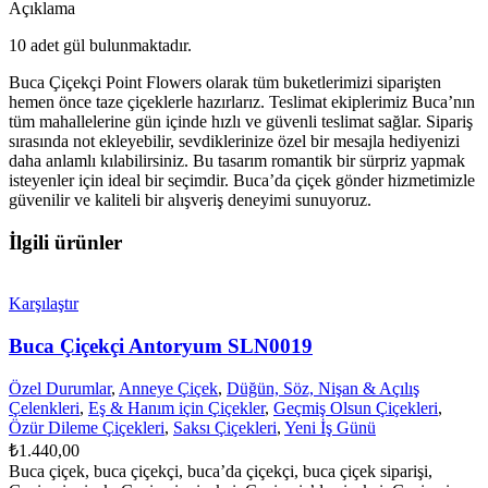
Açıklama
10 adet gül bulunmaktadır.
Buca Çiçekçi Point Flowers olarak tüm buketlerimizi siparişten
hemen önce taze çiçeklerle hazırlarız. Teslimat ekiplerimiz Buca’nın
tüm mahallelerine gün içinde hızlı ve güvenli teslimat sağlar. Sipariş
sırasında not ekleyebilir, sevdiklerinize özel bir mesajla hediyenizi
daha anlamlı kılabilirsiniz. Bu tasarım romantik bir sürpriz yapmak
isteyenler için ideal bir seçimdir. Buca’da çiçek gönder hizmetimizle
güvenilir ve kaliteli bir alışveriş deneyimi sunuyoruz.
İlgili ürünler
Karşılaştır
Buca Çiçekçi Antoryum SLN0019
Özel Durumlar
,
Anneye Çiçek
,
Düğün, Söz, Nişan & Açılış
Çelenkleri
,
Eş & Hanım için Çiçekler
,
Geçmiş Olsun Çiçekleri
,
Özür Dileme Çiçekleri
,
Saksı Çiçekleri
,
Yeni İş Günü
₺
1.440,00
Buca çiçek, buca çiçekçi, buca’da çiçekçi, buca çiçek siparişi,