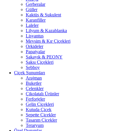
Gerberalar
Güller
Kaktüs & Sukulent
Karanfiller
Laleler
Lilyum & Kazablanka
Lisyantus
Mevsim & Kır Çiçekleri
Orkideler
Papatyalar
Şakayık & PEONY
Saksı Çiçekleri
Şebboy
Çiçek Sunumları
Arajman
Buketler
Çelenkler
Çikolatalı Ürünler
Ferforjeler
Gelin Çiçekleri
Kutuda Çiçek
Sepette Çiçekler
Tasarım Çiçekler
Teraryum
Özel Durumlar