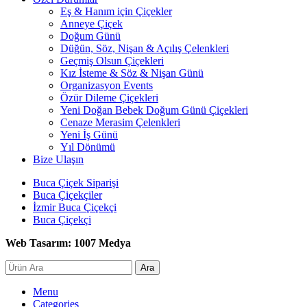
Eş & Hanım için Çiçekler
Anneye Çiçek
Doğum Günü
Düğün, Söz, Nişan & Açılış Çelenkleri
Geçmiş Olsun Çiçekleri
Kız İsteme & Söz & Nişan Günü
Organizasyon Events
Özür Dileme Çiçekleri
Yeni Doğan Bebek Doğum Günü Çiçekleri
Cenaze Merasim Çelenkleri
Yeni İş Günü
Yıl Dönümü
Bize Ulaşın
Buca Çiçek Siparişi
Buca Çiçekçiler
İzmir Buca Çiçekçi
Buca Çiçekçi
Web Tasarım: 1007 Medya
Ara
Menu
Categories