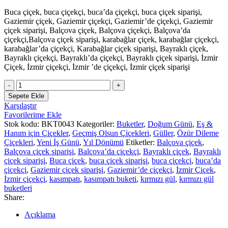
Buca çiçek, buca çiçekçi, buca’da çiçekçi, buca çiçek siparişi,
Gaziemir çiçek, Gaziemir çiçekçi, Gaziemir’de çiçekçi, Gaziemir
çiçek siparişi, Balçova çiçek, Balçova çiçekçi, Balçova’da
çiçekçi,Balçova çiçek siparişi, karabağlar çiçek, karabağlar çiçekçi,
karabağlar’da çiçekçi, Karabağlar çiçek siparişi, Bayraklı çiçek,
Bayraklı çiçekçi, Bayraklı’da çiçekçi, Bayraklı çiçek siparişi, İzmir
Çiçek, İzmir çiçekçi, İzmir ’de çiçekçi, İzmir çiçek siparişi
Buca
Çiçekçi
Sepete Ekle
Beyaz
Karşılaştır
Gül
Favorilerime Ekle
Buketi
Stok kodu:
BKT0043
Kategoriler:
Buketler
,
Doğum Günü
,
Eş &
10
Hanım için Çiçekler
,
Geçmiş Olsun Çiçekleri
,
Güller
,
Özür Dileme
Dal
Çiçekleri
,
Yeni İş Günü
,
Yıl Dönümü
Etiketler:
Balçova çiçek
,
BKT0043
Balçova çiçek siparişi
,
Balçova’da çiçekçi
,
Bayraklı çiçek
,
Bayraklı
adet
çiçek siparişi
,
Buca çiçek
,
buca çiçek siparişi
,
buca çiçekçi
,
buca’da
çiçekçi
,
Gaziemir çiçek siparişi
,
Gaziemir’de çiçekçi
,
İzmir Çiçek
,
İzmir çiçekçi
,
kasımpatı
,
kasımpatı buketi
,
kırmızı gül
,
kırmızı gül
buketleri
Share:
Açıklama