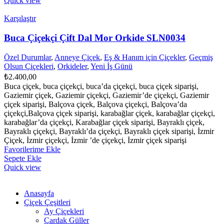
Quick view
Karşılaştır
Buca Çiçekçi Çift Dal Mor Orkide SLN0034
Özel Durumlar
,
Anneye Çiçek
,
Eş & Hanım için Çiçekler
,
Geçmiş
Olsun Çiçekleri
,
Orkideler
,
Yeni İş Günü
₺
2.400,00
Buca çiçek, buca çiçekçi, buca’da çiçekçi, buca çiçek siparişi,
Gaziemir çiçek, Gaziemir çiçekçi, Gaziemir’de çiçekçi, Gaziemir
çiçek siparişi, Balçova çiçek, Balçova çiçekçi, Balçova’da
çiçekçi,Balçova çiçek siparişi, karabağlar çiçek, karabağlar çiçekçi,
karabağlar’da çiçekçi, Karabağlar çiçek siparişi, Bayraklı çiçek,
Bayraklı çiçekçi, Bayraklı’da çiçekçi, Bayraklı çiçek siparişi, İzmir
Çiçek, İzmir çiçekçi, İzmir ’de çiçekçi, İzmir çiçek siparişi
Favorilerime Ekle
Sepete Ekle
Quick view
Anasayfa
Çiçek Çeşitleri
Ay Çiçekleri
Çardak Güller