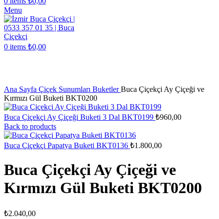
0
items
₺
0,00
Menu
0
items
₺
0,00
Click to enlarge
Ana Sayfa
Çiçek Sunumları
Buketler
Buca Çiçekçi Ay Çiçeği ve
Kırmızı Gül Buketi BKT0200
Buca Çiçekçi Ay Çiçeği Buketi 3 Dal BKT0199
₺
960,00
Back to products
Buca Çiçekçi Papatya Buketi BKT0136
₺
1.800,00
Buca Çiçekçi Ay Çiçeği ve
Kırmızı Gül Buketi BKT0200
₺
2.040,00