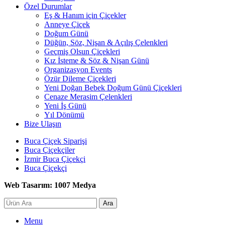
Özel Durumlar
Eş & Hanım için Çiçekler
Anneye Çiçek
Doğum Günü
Düğün, Söz, Nişan & Açılış Çelenkleri
Geçmiş Olsun Çiçekleri
Kız İsteme & Söz & Nişan Günü
Organizasyon Events
Özür Dileme Çiçekleri
Yeni Doğan Bebek Doğum Günü Çiçekleri
Cenaze Merasim Çelenkleri
Yeni İş Günü
Yıl Dönümü
Bize Ulaşın
Buca Çiçek Siparişi
Buca Çiçekçiler
İzmir Buca Çiçekçi
Buca Çiçekçi
Web Tasarım: 1007 Medya
Ara
Menu