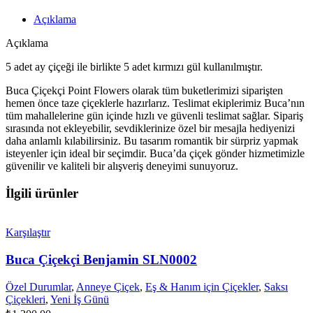
Açıklama
Açıklama
5 adet ay çiçeği ile birlikte 5 adet kırmızı gül kullanılmıştır.
Buca Çiçekçi Point Flowers olarak tüm buketlerimizi siparişten
hemen önce taze çiçeklerle hazırlarız. Teslimat ekiplerimiz Buca’nın
tüm mahallelerine gün içinde hızlı ve güvenli teslimat sağlar. Sipariş
sırasında not ekleyebilir, sevdiklerinize özel bir mesajla hediyenizi
daha anlamlı kılabilirsiniz. Bu tasarım romantik bir sürpriz yapmak
isteyenler için ideal bir seçimdir. Buca’da çiçek gönder hizmetimizle
güvenilir ve kaliteli bir alışveriş deneyimi sunuyoruz.
İlgili ürünler
Karşılaştır
Buca Çiçekçi Benjamin SLN0002
Özel Durumlar
,
Anneye Çiçek
,
Eş & Hanım için Çiçekler
,
Saksı
Çiçekleri
,
Yeni İş Günü