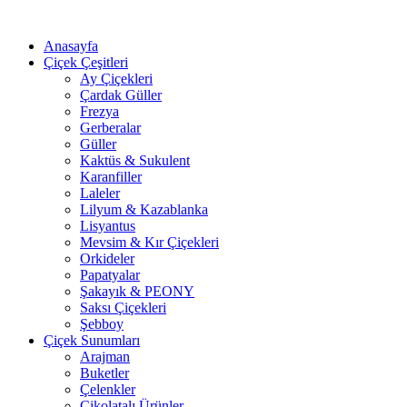
Anasayfa
Çiçek Çeşitleri
Ay Çiçekleri
Çardak Güller
Frezya
Gerberalar
Güller
Kaktüs & Sukulent
Karanfiller
Laleler
Lilyum & Kazablanka
Lisyantus
Mevsim & Kır Çiçekleri
Orkideler
Papatyalar
Şakayık & PEONY
Saksı Çiçekleri
Şebboy
Çiçek Sunumları
Arajman
Buketler
Çelenkler
Çikolatalı Ürünler