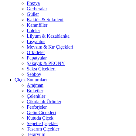
Frezya
Gerberalar
Güller
Kaktüs & Sukulent
Karanfiller
Laleler
Lilyum & Kazablanka
Lisyantus
Mevsim & Kır Çiçekleri
Orkideler
Papatyalar
Şakayık & PEONY
Saksı Çiçekleri
Şebboy
Çiçek Sunumları
Arajman
Buketler
Çelenkler
Çikolatalı Ürünler
Ferforjeler
Gelin Çiçekleri
Kutuda Çiçek
Sepette Çiçekler
Tasarım Çiçekler
Teraryum