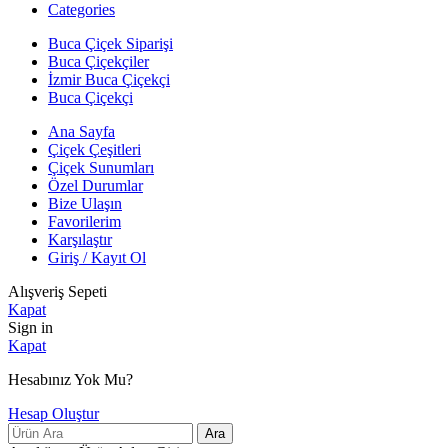
Categories
Buca Çiçek Siparişi
Buca Çiçekçiler
İzmir Buca Çiçekçi
Buca Çiçekçi
Ana Sayfa
Çiçek Çeşitleri
Çiçek Sunumları
Özel Durumlar
Bize Ulaşın
Favorilerim
Karşılaştır
Giriş / Kayıt Ol
Alışveriş Sepeti
Kapat
Sign in
Kapat
Hesabınız Yok Mu?
Hesap Oluştur
Ara