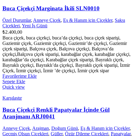
Buca Çiçekçi Marginata İkili SLN0010
Özel Durumlar
,
Anneye Çiçek
,
Eş & Hanım için Çiçekler
,
Saksı
Çiçekleri
,
Yeni İş Günü
₺
2.400,00
Buca çiçek, buca çiçekçi, buca’da çiçekçi, buca çiçek siparişi,
Gaziemir çiçek, Gaziemir çiçekçi, Gaziemir’de çiçekçi, Gaziemir
çiçek siparişi, Balçova çiçek, Balçova çiçekçi, Balçova’da
çiçekçi,Balçova çiçek siparişi, karabağlar çiçek, karabağlar çiçekçi,
karabağlar’da çiçekçi, Karabağlar çiçek siparişi, Bayraklı çiçek,
Bayraklı çiçekçi, Bayraklı’da çiçekçi, Bayraklı çiçek siparişi, İzmir
Çiçek, İzmir çiçekçi, İzmir ’de çiçekçi, İzmir çiçek sipar
Favorilerime Ekle
Sepete Ekle
Quick view
Karşılaştır
Buca Çiçekçi Renkli Papatyalar İçinde Gül
Aranjmanı ARJ0041
Anneye Çiçek
,
Arajman
,
Doğum Günü
,
Eş & Hanım için Çiçekler
,
Geçmiş Olsun Çiçekleri
,
Güller
,
Özür Dileme Çiçekleri
,
Papatyalar
,