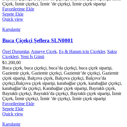
Çiçek, İzmir çiçekçi, İzmir ’de çiçekçi, İzmir çiçek siparişi
Favorilerime Ekle
Sepete Ekle
Quick view
Karşılaştır
Buca Çiçekçi Şeflera SLN0001
Özel Durumlar
,
Anneye Çiçek
,
Eş & Hanım için Çiçekler
,
Saksı
Çiçekleri
,
Yeni İş Günü
₺
1.200,00
Buca çiçek, buca çiçekçi, buca’da çiçekçi, buca çiçek siparişi,
Gaziemir çiçek, Gaziemir çiçekçi, Gaziemir’de çiçekçi, Gaziemir
çiçek siparişi, Balçova çiçek, Balçova çiçekçi, Balçova’da
çiçekçi,Balçova çiçek siparişi, karabağlar çiçek, karabağlar çiçekçi,
karabağlar’da çiçekçi, Karabağlar çiçek siparişi, Bayraklı çiçek,
Bayraklı çiçekçi, Bayraklı’da çiçekçi, Bayraklı çiçek siparişi, İzmir
Çiçek, İzmir çiçekçi, İzmir ’de çiçekçi, İzmir çiçek siparişi
Favorilerime Ekle
Sepete Ekle
Quick view
Karşılaştır