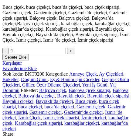
Buca çiçek, buca çiçekçi, buca’da çiçekçi, buca çiçek siparişi,
Gaziemir çiçek, Gaziemir çiçekçi, Gaziemir’de çiçekçi, Gaziemir
çiçek siparişi, Balçova çiçek, Balçova çiçekçi, Balçova’da
çiçekçi,Balçova çiçek siparişi, karabağlar çiçek, karabağlar çiçekçi,
karabağlar’da çiçekçi, Karabağlar çiçek siparişi, Bayraklı çiçek,
Bayraklı çiçekçi, Bayraklı’da çiçekçi, Bayraklı çiçek siparişi, İzmir
Çiçek, İzmir çiçekçi, İzmir ’de çiçekçi, İzmir çiçek siparişi
Buca
Çiçekçi
Sepete Ekle
Ay
Karşılaştır
Çiçeği
Favorilerime Ekle
ve
Stok kodu:
BKT0200
Kategoriler:
Anneye Çiçek
,
Ay Çiçekleri
,
Kırmızı
Buketler
,
Doğum Günü
,
Eş & Hanım için Çiçekler
,
Geçmiş Olsun
Gül
Çiçekleri
,
Güller
,
Özür Dileme Çiçekleri
,
Yeni İş Günü
,
Yıl
Buketi
Dönümü
Etiketler:
Balçova çiçek
,
Balçova çiçek siparişi
,
Balçova
BKT0200
çiçekçi
,
Balçova’da çiçekçi
,
Bayraklı çiçek
,
Bayraklı çiçek siparişi
,
adet
Bayraklı çiçekçi
,
Bayraklı’da çiçekçi
,
Buca çiçek
,
buca çiçek
siparişi
,
buca çiçekçi
,
buca’da çiçekçi
,
Gaziemir çiçek
,
Gaziemir
çiçek siparişi
,
Gaziemir çiçekçi
,
Gaziemir’de çiçekçi
,
İzmir ’de
çiçekçi
,
İzmir Çiçek
,
İzmir çiçek siparişi
,
İzmir çiçekçi
,
karabağlar
çiçek
,
Karabağlar çiçek siparişi
,
karabağlar çiçekçi
,
karabağlar’da
çiçekçi
Share: