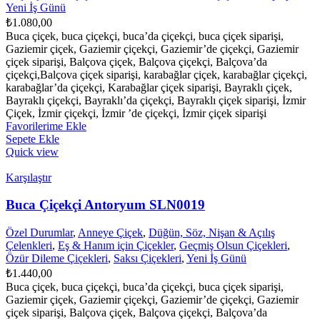
Yeni İş Günü
₺
1.080,00
Buca çiçek, buca çiçekçi, buca’da çiçekçi, buca çiçek siparişi,
Gaziemir çiçek, Gaziemir çiçekçi, Gaziemir’de çiçekçi, Gaziemir
çiçek siparişi, Balçova çiçek, Balçova çiçekçi, Balçova’da
çiçekçi,Balçova çiçek siparişi, karabağlar çiçek, karabağlar çiçekçi,
karabağlar’da çiçekçi, Karabağlar çiçek siparişi, Bayraklı çiçek,
Bayraklı çiçekçi, Bayraklı’da çiçekçi, Bayraklı çiçek siparişi, İzmir
Çiçek, İzmir çiçekçi, İzmir ’de çiçekçi, İzmir çiçek siparişi
Favorilerime Ekle
Sepete Ekle
Quick view
Karşılaştır
Buca Çiçekçi Antoryum SLN0019
Özel Durumlar
,
Anneye Çiçek
,
Düğün, Söz, Nişan & Açılış
Çelenkleri
,
Eş & Hanım için Çiçekler
,
Geçmiş Olsun Çiçekleri
,
Özür Dileme Çiçekleri
,
Saksı Çiçekleri
,
Yeni İş Günü
₺
1.440,00
Buca çiçek, buca çiçekçi, buca’da çiçekçi, buca çiçek siparişi,
Gaziemir çiçek, Gaziemir çiçekçi, Gaziemir’de çiçekçi, Gaziemir
çiçek siparişi, Balçova çiçek, Balçova çiçekçi, Balçova’da