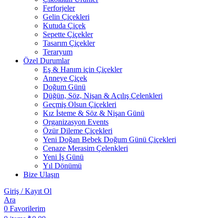
Ferforjeler
Gelin Çiçekleri
Kutuda Çiçek
Sepette Çiçekler
Tasarım Çiçekler
Teraryum
Özel Durumlar
Eş & Hanım için Çiçekler
Anneye Çiçek
Doğum Günü
Düğün, Söz, Nişan & Açılış Çelenkleri
Geçmiş Olsun Çiçekleri
Kız İsteme & Söz & Nişan Günü
Organizasyon Events
Özür Dileme Çiçekleri
Yeni Doğan Bebek Doğum Günü Çiçekleri
Cenaze Merasim Çelenkleri
Yeni İş Günü
Yıl Dönümü
Bize Ulaşın
Giriş / Kayıt Ol
Ara
0
Favorilerim